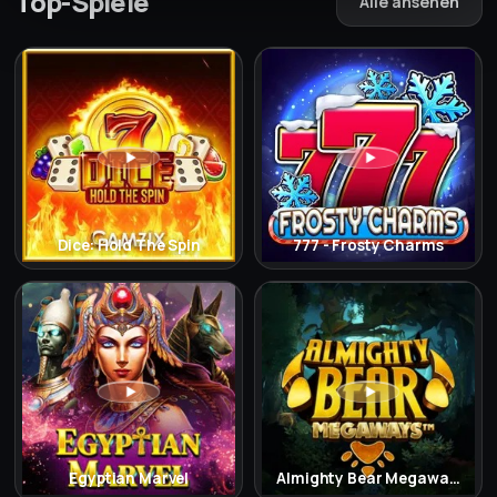
Top-Spiele
Alle ansehen
Dice: Hold The Spin
777 - Frosty Charms
Egyptian Marvel
Almighty Bear Megaways