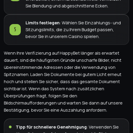
Sie Blendung und abgeschnittene Ecken.
Limits festlegen
: Wählen Sie Einzahlungs- und
Sitzungslimits, die zu Ihrem Budget passen,
bevor Sie in unserem Casino spielen.
Wenn Ihre Verifizierung auf HappyBet länger als erwartet
dauert, sind die häufigsten Gründe unscharfe Bilder, nicht
übereinstimmende Adressen oder die Verwendung von
Spitznamen. Laden Sie Dokumente bei gutem Licht erneut
hoch und stellen Sie sicher, dass das gesamte Dokument
sichtbar ist. Wenn das System nach zusätzlichen
Überprüfungen fragt, folgen Sie den
Bildschirmaufforderungen und warten Sie dann auf unsere
Bestätigung, bevor Sie eine Auszahlung anfordern.
Tipp für schnellere Genehmigung
: Verwenden Sie