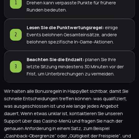
Drehen kann verpasste Punkte für frühere
Runden bedeuten.
Lesen Sie die Punktwertungsregel:
einige
Events belohnen Gesamteinsätze, andere
belohnen spezifische In-Game-Aktionen.
Beachten Sie die Endzeit:
planen Sie Ihre
letzte Sitzung mindestens 30 Minuten vor der
Frist, um Unterbrechungen zu vermeiden.
Wir halten alle Bonusregeln in HappyBet sichtbar, damit Sie
schnelle Entscheidungen treffen können: was qualifiziert,
was ausgeschlossen ist und wie lange jedes Angebot
dauert. Wenn etwas unklar ist, kontaktieren Sie unseren
Support über das Casino-Menü und fragen Sie nach der
genauen Anforderung in einem Satz, zum Beispiel
„Cashback-Obergrenze“ oder „Gültigkeit der Freispiele“, und