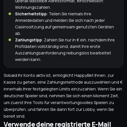
überall dasselbe Adressformat, einschließlich
Wohnungszahlen.
Sicherheitstipp
: Teilen Sie niemals Ihre
Anmeldedaten und melden Sie sich nach jeder
Casinositzung auf gemeinsam genutzten Geräten
ab.
Zahlungstipp
: Zahlen Sie nur in € ein, nachdem Ihre
Profildaten vollständig sind, damit Ihre erste
Auszahlungsanforderung reibungslos bearbeitet
werden kann.
Sobald Ihr Konto aktiv ist, ermöglicht HappyBet Ihnen, zur
Kasse zu gehen, eine Zahlungsmethode auszuwählen und €
innerhalb Ihrer festgelegten Limits einzuzahlen. Wenn Sie ein
deutscher Spieler sind, nehmen Sie sich einen Moment Zeit,
um zuerst Ihre Tools für verantwortungsvolles Spielen zu
überprüfen, und fahren Sie dann fort zur Lobby, wenn Sie
bereit sind.
Verwende deine registrierte E-Mail