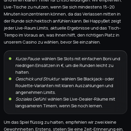
Live-Tische zu nutzen, wenn Sie sich mindestens 15–20
Minuten konzentrieren können, da das Verlassen mitten in
der Runde sich hektisch anfühlen kann. Bei HappyBet zeigt
jeder Live-Raum Limits, aktuelle Ergebnisse und das Tisch-
Tempo im Voraus an, was Ihnen hilft, den richtigen Platz in
unserem Casino zu wählen, bevor Sie einzahlen.
Kurze Pause
: wählen Sie Slots mit einfachen Boni und
niedrigen Einsätzen in €, um die Runden leicht zu
halten.
Geschick und Struktur
: wählen Sie Blackjack- oder
Roulette-Varianten mit klaren Auszahlungen und
angenehmen Limits.
Soziales Gefühl
: wählen Sie Live-Dealer-Räume mit
langsameren Timern, wenn Sie noch lernen.
Um das Spiel flüssig zu halten, empfehlen wir zwei kleine
Gewohnheiten. Erstens, stellen Sie eine Zeit-Erinnerung ein,