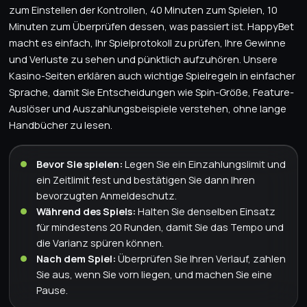
zum Einstellen der Kontrollen, 40 Minuten zum Spielen, 10
Minuten zum Überprüfen dessen, was passiert ist. HappyBet
macht es einfach, Ihr Spielprotokoll zu prüfen, Ihre Gewinne
und Verluste zu sehen und pünktlich aufzuhören. Unsere
Kasino-Seiten erklären auch wichtige Spielregeln in einfacher
Sprache, damit Sie Entscheidungen wie Spin-Größe, Feature-
Auslöser und Auszahlungsbeispiele verstehen, ohne lange
Handbücher zu lesen.
Bevor Sie spielen:
Legen Sie ein Einzahlungslimit und
ein Zeitlimit fest und bestätigen Sie dann Ihren
bevorzugten Anmeldeschutz.
Während des Spiels:
Halten Sie denselben Einsatz
für mindestens 20 Runden, damit Sie das Tempo und
die Varianz spüren können.
Nach dem Spiel:
Überprüfen Sie Ihren Verlauf, zahlen
Sie aus, wenn Sie vorn liegen, und machen Sie eine
Pause.