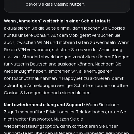
bevor Sie das Casino nutzen.
Wenn „Anmelden“ weiterhin in einer Schleife läuft
,
aktualisieren Sie die Seite einmal, dann löschen Sie Cookies
nur für unsere Domain. Auf dem Mobilgerät versuchen Sie
auch, zwischen WLAN und mobilen Daten zu wechseln. Wenn
Sie ein VPN verwenden, schalten Sie es vor der Anmeldung
aus, weil Standortabweichungen zusätzliche Überprüfungen
für Nutzer in Deutschland auslösen können. Nachdem Sie
wieder Zugriff haben, empfehlen wir, alle verfügbaren
Kontoschutzmaßnahmen in HappyBet zu aktivieren, damit
zukünftige Anmeldungen weniger Schritte erfordern und Ihre
Casino-Sitzungen dennoch sicher bleiben.
Kontowiederherstellung und Support
: Wenn Sie keinen
Zugriff mehr auf Ihre E-Mail oder Ihr Telefon haben, raten Sie
nicht weiter Passwörter. Nutzen Sie die
Wiederherstellungsoption, dann kontaktieren Sie unser
Support-Team über den Hilfebereich in HappyBet. Wir können