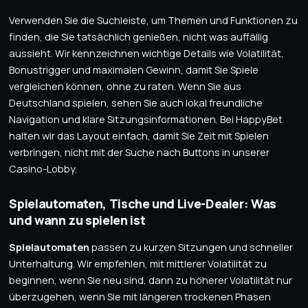
Verwenden Sie die Suchleiste, um Themen und Funktionen zu
finden, die Sie tatsächlich genießen, nicht was auffällig
aussieht. Wir kennzeichnen wichtige Details wie Volatilität,
Bonustrigger und maximalen Gewinn, damit Sie Spiele
vergleichen können, ohne zu raten. Wenn Sie aus
Deutschland spielen, sehen Sie auch lokal freundliche
Navigation und klare Sitzungsinformationen. Bei HappyBet
halten wir das Layout einfach, damit Sie Zeit mit Spielen
verbringen, nicht mit der Suche nach Buttons in unserer
Casino-Lobby.
Spielautomaten, Tische und Live-Dealer: Was
und wann zu spielen ist
Spielautomaten
passen zu kurzen Sitzungen und schneller
Unterhaltung. Wir empfehlen, mit mittlerer Volatilität zu
beginnen, wenn Sie neu sind, dann zu höherer Volatilität nur
überzugehen, wenn Sie mit längeren trockenen Phasen