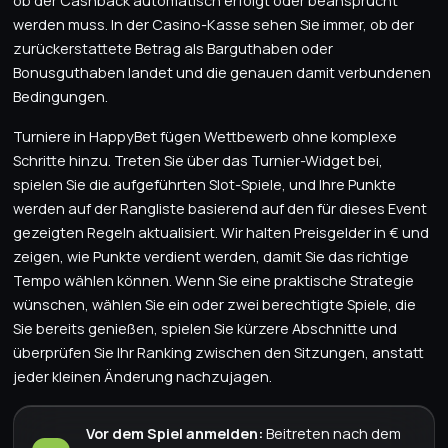
ob der Cashback automatisch erfolgt oder beansprucht
werden muss. In der Casino-Kasse sehen Sie immer, ob der
zurückerstattete Betrag als Barguthaben oder
Bonusguthaben landet und die genauen damit verbundenen
Bedingungen.
Turniere in HappyBet fügen Wettbewerb ohne komplexe
Schritte hinzu. Treten Sie über das Turnier-Widget bei,
spielen Sie die aufgeführten Slot-Spiele, und Ihre Punkte
werden auf der Rangliste basierend auf den für dieses Event
gezeigten Regeln aktualisiert. Wir halten Preisgelder in € und
zeigen, wie Punkte verdient werden, damit Sie das richtige
Tempo wählen können. Wenn Sie eine praktische Strategie
wünschen, wählen Sie ein oder zwei berechtigte Spiele, die
Sie bereits genießen, spielen Sie kürzere Abschnitte und
überprüfen Sie Ihr Ranking zwischen den Sitzungen, anstatt
jeder kleinen Änderung nachzujagen.
Vor dem Spiel anmelden:
Beitreten nach dem