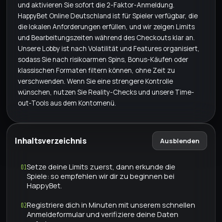
und aktivieren Sie sofort die 2-Faktor-Anmeldung.
HappyBet Online Deutschland ist für Spieler verfügbar, die
die lokalen Anforderungen erfüllen, und wir zeigen Limits
und Bearbeitungszeiten während des Checkouts klar an.
Unsere Lobby ist nach Volatilität und Features organisiert,
sodass Sie nach risikoarmen Spins, Bonus-Käufen oder
klassischen Formaten filtern können, ohne Zeit zu
verschwenden. Wenn Sie eine strengere Kontrolle
wünschen, nutzen Sie Reality-Checks und unsere Time-
out-Tools aus dem Kontomenü.
Inhaltsverzeichnis
Ausblenden
Setze deine Limits zuerst, dann erkunde die
01
Spiele: so empfehlen wir dir zu beginnen bei
HappyBet.
Registriere dich in Minuten mit unserem schnellen
02
Anmeldeformular und verifiziere deine Daten