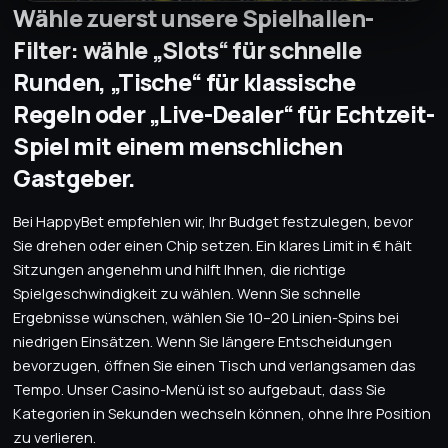
Wähle zuerst unsere Spielhallen-
Filter: wähle „Slots“ für schnelle
Runden, „Tische“ für klassische
Regeln oder „Live-Dealer“ für Echtzeit-
Spiel mit einem menschlichen
Gastgeber.
Bei HappyBet empfehlen wir, Ihr Budget festzulegen, bevor
Sie drehen oder einen Chip setzen. Ein klares Limit in € hält
Sitzungen angenehm und hilft Ihnen, die richtige
Spielgeschwindigkeit zu wählen. Wenn Sie schnelle
Ergebnisse wünschen, wählen Sie 10–20 Linien-Spins bei
niedrigen Einsätzen. Wenn Sie längere Entscheidungen
bevorzugen, öffnen Sie einen Tisch und verlangsamen das
Tempo. Unser Casino-Menü ist so aufgebaut, dass Sie
Kategorien in Sekunden wechseln können, ohne Ihre Position
zu verlieren.