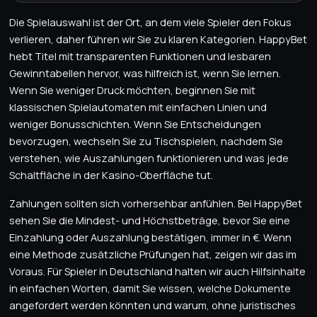
Die Spielauswahl ist der Ort, an dem viele Spieler den Fokus
verlieren, daher führen wir Sie zu klaren Kategorien. HappyBet
hebt Titel mit transparenten Funktionen und lesbaren
Gewinntabellen hervor, was hilfreich ist, wenn Sie lernen.
Wenn Sie weniger Druck möchten, beginnen Sie mit
klassischen Spielautomaten mit einfachen Linien und
weniger Bonusschichten. Wenn Sie Entscheidungen
bevorzugen, wechseln Sie zu Tischspielen, nachdem Sie
verstehen, wie Auszahlungen funktionieren und was jede
Schaltfläche in der Kasino-Oberfläche tut.
Zahlungen sollten sich vorhersehbar anfühlen. Bei HappyBet
sehen Sie die Mindest- und Höchstbeträge, bevor Sie eine
Einzahlung oder Auszahlung bestätigen, immer in €. Wenn
eine Methode zusätzliche Prüfungen hat, zeigen wir das im
Voraus. Für Spieler in Deutschland halten wir auch Hilfsinhalte
in einfachen Worten, damit Sie wissen, welche Dokumente
angefordert werden könnten und warum, ohne juristisches