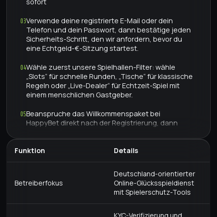
sofort
Verwende deine registrierte E-Mail oder dein
03
Telefon und dein Passwort, dann bestätige jeden
Sicherheits-Schritt, den wir anfordern, bevor du
eine Echtgeld-€-Sitzung startest.
Wähle zuerst unsere Spielhallen-Filter: wähle
04
„Slots“ für schnelle Runden, „Tische“ für klassische
Regeln oder „Live-Dealer“ für Echtzeit-Spiel mit
einem menschlichen Gastgeber.
Beanspruche das Willkommenspaket bei
05
HappyBet direkt nach der Registrierung, dann
nutze die Freispiele zuerst und behalte Cashback
als dein Sicherheitsnetz für längere Sitzungen.
Funktion
Details
Verwende einen Promo-Code in dem Moment, in
06
dem du dich registrierst oder bevor du deine erste
Deutschland-orientierter
Einzahlung machst, damit die Belohnung
Betreiberfokus
Online-Glücksspieldienst
automatisch an dein Konto angehängt wird.
mit Spielerschutz-Tools
Installiere HappyBet auf deinem Telefon und
07
KYC-Verifizierung und
nutze zuerst die Mobile App: sie hält deine