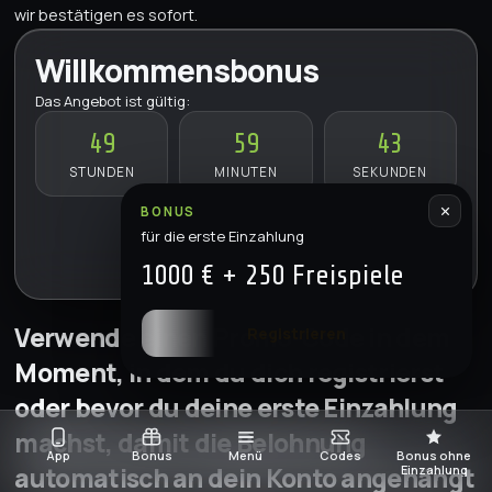
wir bestätigen es sofort.
Willkommensbonus
Das Angebot ist gültig:
49
59
41
STUNDEN
MINUTEN
SEKUNDEN
BONUS
für die erste Einzahlung
Bonus erhalten
1000 € + 250 Freispiele
Verwende einen Promo-Code in dem
Registrieren
Moment, in dem du dich registrierst
oder bevor du deine erste Einzahlung
machst, damit die Belohnung
App
Bonus
Menü
Codes
Bonus ohne
automatisch an dein Konto angehängt
Einzahlung