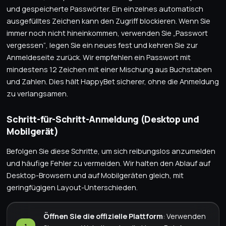
und gespeicherte Passwörter. Ein einzelnes automatisch
ausgefülltes Zeichen kann den Zugriff blockieren. Wenn Sie
immer noch nicht hineinkommen, verwenden Sie „Passwort
vergessen“, legen Sie ein neues fest und kehren Sie zur
Anmeldeseite zurück. Wir empfehlen ein Passwort mit
mindestens 12 Zeichen mit einer Mischung aus Buchstaben
und Zahlen. Dies hält HappyBet sicherer, ohne die Anmeldung
zu verlangsamen.
Schritt-für-Schritt-Anmeldung (Desktop und
Mobilgerät)
Befolgen Sie diese Schritte, um sich reibungslos anzumelden
und häufige Fehler zu vermeiden. Wir halten den Ablauf auf
Desktop-Browsern und auf Mobilgeräten gleich, mit
geringfügigen Layout-Unterschieden.
Öffnen Sie die offizielle Plattform
: Verwenden